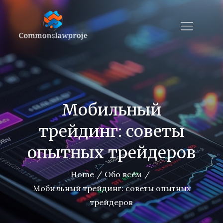
Skip
to
commonslawproject
content
Мобильный
трейдинг: советы
опытных трейдеров
Home
Обо всём
Мобильный трейдинг: советы опытных
трейдеров