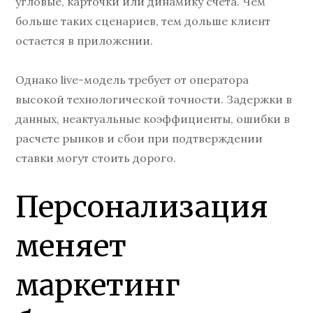
угловые, карточки или динамику счета. Чем
больше таких сценариев, тем дольше клиент
остается в приложении.
Однако live-модель требует от оператора
высокой технологической точности. Задержки в
данных, неактуальные коэффициенты, ошибки в
расчете рынков и сбои при подтверждении
ставки могут стоить дорого.
Персонализация
меняет
маркетинг