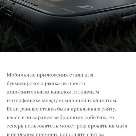
Мобильные приложения стали для
букмекерского рынка не просто
дополнительным каналом, а главным
интерфейсом между компанией и клиентом.
Если раньше ставка была привязана к сайту,
кассе или заранее выбранному событию, то
теперь пользователь может реагировать на матч
в реальном времени, пополнять счет за