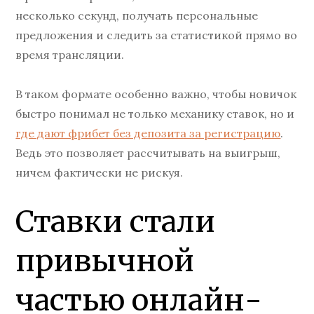
несколько секунд, получать персональные
предложения и следить за статистикой прямо во
время трансляции.
В таком формате особенно важно, чтобы новичок
быстро понимал не только механику ставок, но и
где дают фрибет без депозита за регистрацию
.
Ведь это позволяет рассчитывать на выигрыш,
ничем фактически не рискуя.
Ставки стали
привычной
частью онлайн-