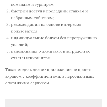
командам и турнирам;
быстрый доступ к последним ставкам и
избранным событиям;
рекомендации на основе интересов
пользователя;
индивидуальные бонусы без перегруженных
условий;
напоминания о лимитах и инструментах
ответственной игры.
Такая модель делает приложение не просто
экраном с коэффициентами, а персональным
спортивным сервисом.
Навигация