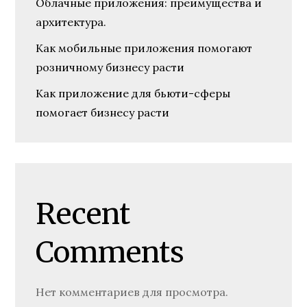
Облачные приложения: преимущества и
архитектура.
Как мобильные приложения помогают
розничному бизнесу расти
Как приложение для бьюти-сферы
помогает бизнесу расти
Recent
Comments
Нет комментариев для просмотра.