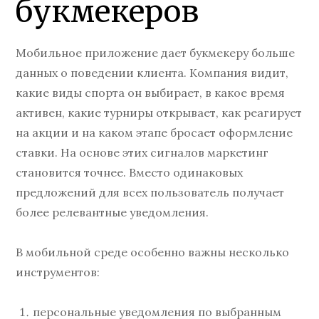
букмекеров
Мобильное приложение дает букмекеру больше
данных о поведении клиента. Компания видит,
какие виды спорта он выбирает, в какое время
активен, какие турниры открывает, как реагирует
на акции и на каком этапе бросает оформление
ставки. На основе этих сигналов маркетинг
становится точнее. Вместо одинаковых
предложений для всех пользователь получает
более релевантные уведомления.
В мобильной среде особенно важны несколько
инструментов:
персональные уведомления по выбранным