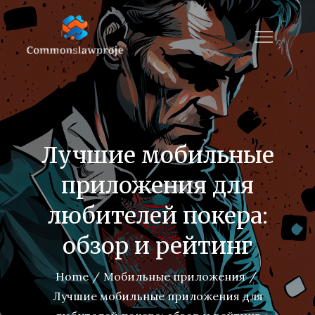
Skip
to
commonslawproject
content
Лучшие мобильные
приложения для
любителей покера:
обзор и рейтинг
Home
Мобильные приложения
Лучшие мобильные приложения для