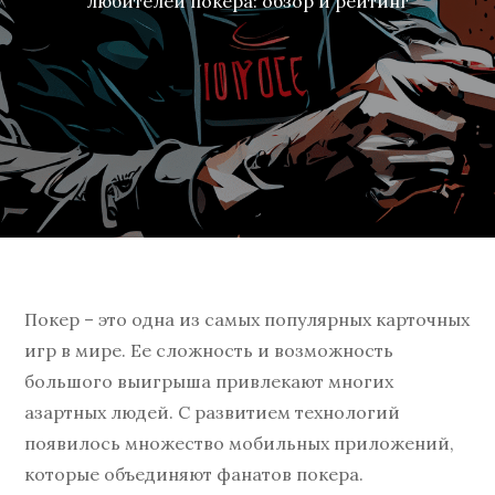
любителей покера: обзор и рейтинг
Покер – это одна из самых популярных карточных
игр в мире. Ее сложность и возможность
большого выигрыша привлекают многих
азартных людей. С развитием технологий
появилось множество мобильных приложений,
которые объединяют фанатов покера.