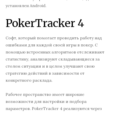
установлен Android.
PokerTracker 4
Софт, который помогает проводить работу над
ошибками для каждой своей игры в покер. С
помощью встроенных алгоритмов отслеживают
статистику, анализируют складывающиеся за
столом ситуации и в целом улучшают свою
стратегию действий в зависимости от
конкретного расклада.
Рабочее пространство имеет широкие
возможности для настройки и подбора
параметров. PokerTracker 4 реализуются через