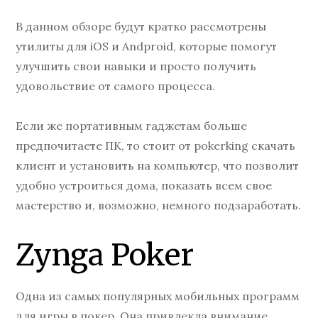
В данном обзоре будут кратко рассмотрены
утилиты для iOS и Andproid, которые помогут
улучшить свои навыки и просто получить
удовольствие от самого процесса.
Если же портативным гаджетам больше
предпочитаете ПК, то стоит от pokerking скачать
клиент и установить на компьютер, что позволит
удобно устроиться дома, показать всем свое
мастерство и, возможно, немного подзаработать.
Zynga Poker
Одна из самых популярных мобильных программ
для игры в покер. Она привлекла внимание