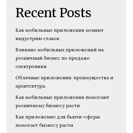
Recent Posts
Как мобильные приложения меняют
индустрию ставок
Влияние мобильных приложений на
розничный бизнес по продаже
электроники
Облачные приложения: преимущества и
архитектура.
Как мобильные приложения помогают
розничному бизнесу расти
Как приложение для бьюти-сферы
помогает бизнесу расти