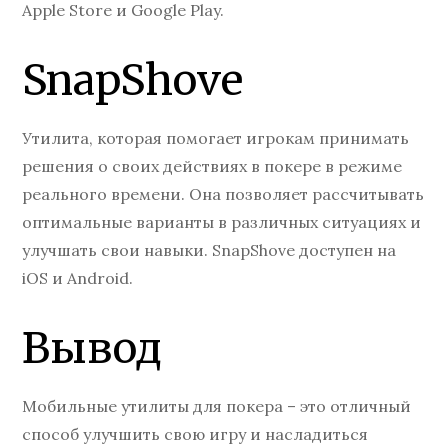
Apple Store и Google Play.
SnapShove
Утилита, которая помогает игрокам принимать
решения о своих действиях в покере в режиме
реального времени. Она позволяет рассчитывать
оптимальные варианты в различных ситуациях и
улучшать свои навыки. SnapShove доступен на
iOS и Android.
Вывод
Мобильные утилиты для покера – это отличный
способ улучшить свою игру и насладиться